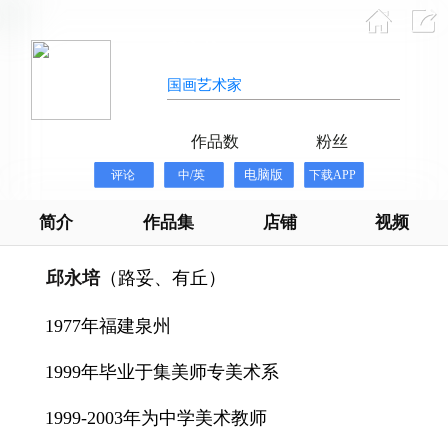
邱永培
国画艺术家
115
141017
作品数
粉丝
简介
作品集
店铺
视频
邱永培
（路妥、有丘）
1977
年福建泉州
1999
年毕业于集美师专美术系
1999-2003
年为中学美术教师