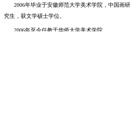
2006
年毕业于安徽师范大学美术学院，中国画研
究生，获文学硕士学位。
2006
年至今任教于华侨大学美术学院。
曾赴美国、新加坡、泰国、柬埔寨、印尼等地进
行美术交流；
中国画作品被北京民革中央画院、齐白石馆、禹
舜美术馆、天津人民美术出版社、芜湖书画院、画廊
及国内外人士收藏。
中国画作品参展情况：